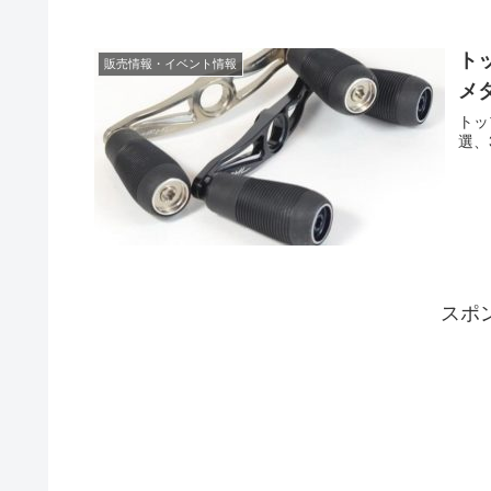
ト
販売情報・イベント情報
メ
トッ
選、
スポ