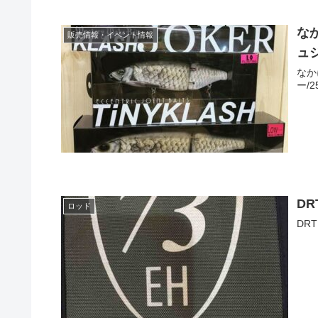
な
販売情報・イベント情報
ュ
なか
ー/
DR
ロッド
DR