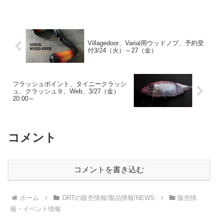
Villagedoor、Varial用ウッドノブ、予約受
付3/24（火）～27（金）
フラッシュポイント、タイニークラッシ
ュ、クラッシュ９、Web、3/27（金）
20:00～
コメント
コメントを書き込む
ホーム
DRTの販売情報/製品情報/NEWS
販売情
報・イベント情報