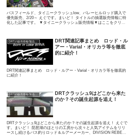
バスフィールド、タイニークラッシュlow、バレーヒルロッド購入で
優先販売、2/20～ えぐです。まいど！ タイトルの抽選販売情報に特
化した記事です。 ▼タイニークラッシュ販売情報▼はここをクリッ
ク！（Amazon) ▼タイニークラッシュ販売...
DRT関連記事まとめ ロッド・ル
DRTの販売情報/製品情報/NEWS
アー・Varial・オリカラ等を徹底
的に紹介！
DRT関連記事まとめ ロッド・ルアー・Varial・オリカラ等を徹底的
に紹介！
DRTクラッシュ9はどこから来た
DRTの販売情報/製品情報/NEWS
のか？その誕生起源を追え！
DRTクラッシュ9はどこから来たのか？その誕生起源を追え！ えぐで
す。まいど！ 琵琶湖のほとりの工房から次々と人気アイテムをリリ
ースし続けるバス釣りロッド＆ルアーメーカー、DIVISION REBEL