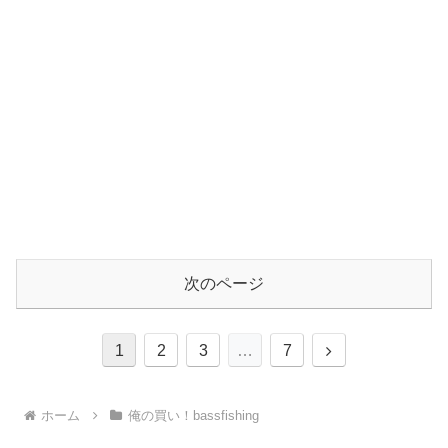
次のページ
次
1
2
3
…
7
へ
ホーム
俺の買い！bassfishing