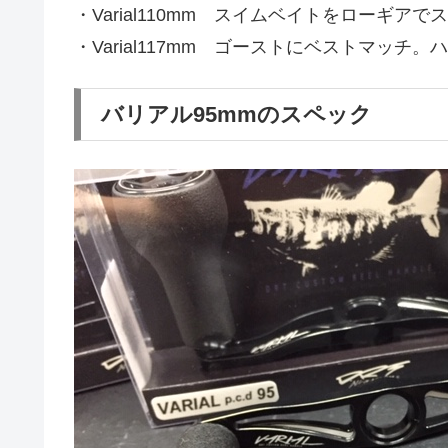
・Varial110mm スイムベイトをローギ
・Varial117mm ゴーストにベストマッ
バリアル95mmのスペック