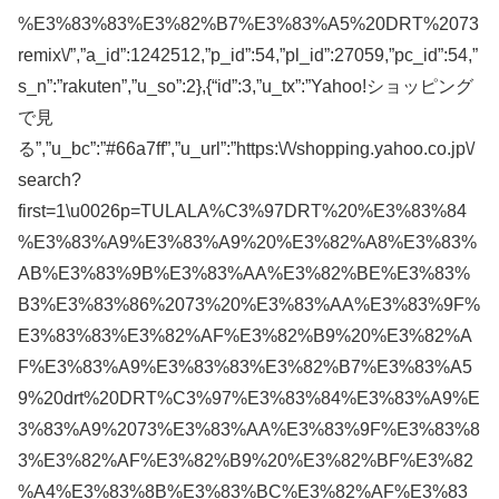
%E3%83%83%E3%82%B7%E3%83%A5%20DRT%2073
remix\/”,”a_id”:1242512,”p_id”:54,”pl_id”:27059,”pc_id”:54,”
s_n”:”rakuten”,”u_so”:2},{“id”:3,”u_tx”:”Yahoo!ショッピング
で見
る”,”u_bc”:”#66a7ff”,”u_url”:”https:\/\/shopping.yahoo.co.jp\/
search?
first=1\u0026p=TULALA%C3%97DRT%20%E3%83%84
%E3%83%A9%E3%83%A9%20%E3%82%A8%E3%83%
AB%E3%83%9B%E3%83%AA%E3%82%BE%E3%83%
B3%E3%83%86%2073%20%E3%83%AA%E3%83%9F%
E3%83%83%E3%82%AF%E3%82%B9%20%E3%82%A
F%E3%83%A9%E3%83%83%E3%82%B7%E3%83%A5
9%20drt%20DRT%C3%97%E3%83%84%E3%83%A9%E
3%83%A9%2073%E3%83%AA%E3%83%9F%E3%83%8
3%E3%82%AF%E3%82%B9%20%E3%82%BF%E3%82
%A4%E3%83%8B%E3%83%BC%E3%82%AF%E3%83