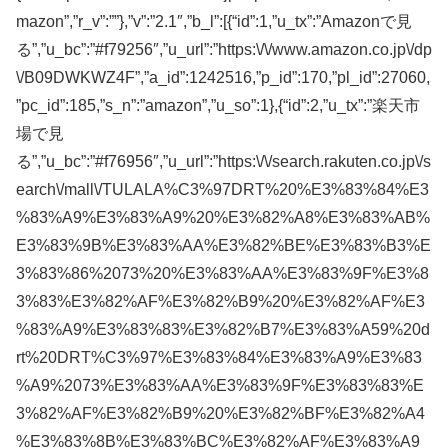
mazon”,”r_v”:””},”v”:”2.1″,”b_l”:[{“id”:1,”u_tx”:”Amazonで見
る”,”u_bc”:”#f79256″,”u_url”:”https:\/\/www.amazon.co.jp\/dp
\/B09DWKWZ4F”,”a_id”:1242516,”p_id”:170,”pl_id”:27060,
”pc_id”:185,”s_n”:”amazon”,”u_so”:1},{“id”:2,”u_tx”:”楽天市
場で見
る”,”u_bc”:”#f76956″,”u_url”:”https:\/\/search.rakuten.co.jp\/s
earch\/mall\/TULALA%C3%97DRT%20%E3%83%84%E3
%83%A9%E3%83%A9%20%E3%82%A8%E3%83%AB%
E3%83%9B%E3%83%AA%E3%82%BE%E3%83%B3%E
3%83%86%2073%20%E3%83%AA%E3%83%9F%E3%8
3%83%E3%82%AF%E3%82%B9%20%E3%82%AF%E3
%83%A9%E3%83%83%E3%82%B7%E3%83%A59%20d
rt%20DRT%C3%97%E3%83%84%E3%83%A9%E3%83
%A9%2073%E3%83%AA%E3%83%9F%E3%83%83%E
3%82%AF%E3%82%B9%20%E3%82%BF%E3%82%A4
%E3%83%8B%E3%83%BC%E3%82%AF%E3%83%A9