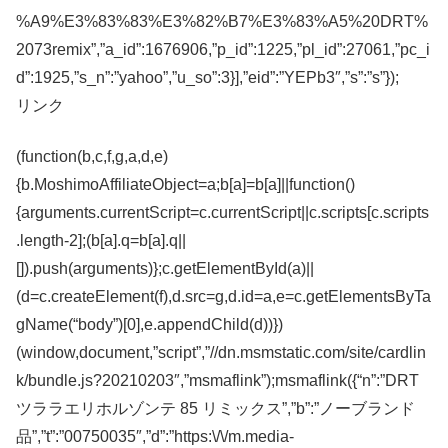
%A9%E3%83%83%E3%82%B7%E3%83%A5%20DRT%
2073remix”,”a_id”:1676906,”p_id”:1225,”pl_id”:27061,”pc_i
d”:1925,”s_n”:”yahoo”,”u_so”:3}],”eid”:”YEPb3″,”s”:”s”});
リンク
(function(b,c,f,g,a,d,e)
{b.MoshimoAffiliateObject=a;b[a]=b[a]||function()
{arguments.currentScript=c.currentScript||c.scripts[c.scripts
.length-2];(b[a].q=b[a].q||
[]).push(arguments)};c.getElementById(a)||
(d=c.createElement(f),d.src=g,d.id=a,e=c.getElementsByTa
gName(“body”)[0],e.appendChild(d))})
(window,document,”script”,”//dn.msmstatic.com/site/cardlin
k/bundle.js?20210203″,”msmaflink”);msmaflink({“n”:”DRT
ツララエリホルゾンテ 85 リミックス”,”b”:”ノーブランド
品”,”t”:”00750035″,”d”:”https:\/\/m.media-