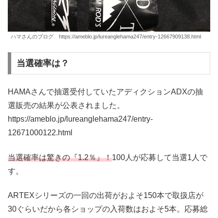
ハマさんのブログ https://ameblo.jp/lureanglehama247/entry-12667909138.html
当選確率は？
HAMAさんで抽選受付していたアディクションADXの抽
選販売の結果が公表されました。
https://ameblo.jp/lureanglehama247/entry-
12671000122.html
当選確率は驚きの『1.2％』！
100人が応募して当選1人で
す。
ARTEXシリーズの一回の出荷がおよそ150本で取扱店が
30ぐらいだから各ショップの入荷数はおよそ5本。応募総