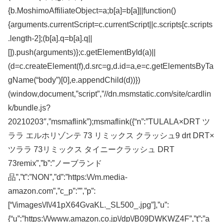
{b.MoshimoAffiliateObject=a;b[a]=b[a]||function()
{arguments.currentScript=c.currentScript||c.scripts[c.scripts
.length-2];(b[a].q=b[a].q||
[]).push(arguments)};c.getElementById(a)||
(d=c.createElement(f),d.src=g,d.id=a,e=c.getElementsByTa
gName(“body”)[0],e.appendChild(d))})
(window,document,”script”,”//dn.msmstatic.com/site/cardlin
k/bundle.js?
20210203″,”msmaflink”);msmaflink({“n”:”TULALA×DRT ツ
ララ エルホリゾンテ 73 リミックス クラッシュ9 drt DRT×
ツララ 73リミックス タイニークラッシュ DRT
73remix”,”b”:”ノーブランド
品”,”t”:”NON”,”d”:”https:\/\/m.media-
amazon.com”,”c_p”:””,”p”:
[“\/images\/I\/41pX64GvaKL._SL500_.jpg”],”u”:
{“u”:”https:\/\/www.amazon.co.jp\/dp\/B09DWKWZ4F”,”t”:”a