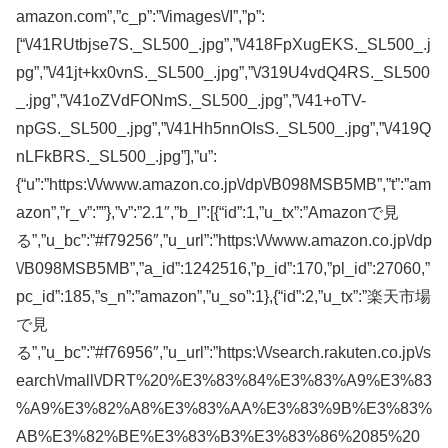
amazon.com”,”c_p”:”\/images\/I”,”p”:
[“\/41RUtbjse7S._SL500_.jpg”,”\/418FpXugEKS._SL500_.j
pg”,”\/41jt+kx0vnS._SL500_.jpg”,”\/319U4vdQ4RS._SL500
_.jpg”,”\/41oZVdFONmS._SL500_.jpg”,”\/41+oTV-
npGS._SL500_.jpg”,”\/41Hh5nnOIsS._SL500_.jpg”,”\/419Q
nLFkBRS._SL500_.jpg”],”u”:
{“u”:”https:\/\/www.amazon.co.jp\/dp\/B098MSB5MB”,”t”:”am
azon”,”r_v”:””},”v”:”2.1″,”b_l”:[{“id”:1,”u_tx”:”Amazonで見
る”,”u_bc”:”#f79256″,”u_url”:”https:\/\/www.amazon.co.jp\/dp
\/B098MSB5MB”,”a_id”:1242516,”p_id”:170,”pl_id”:27060,”
pc_id”:185,”s_n”:”amazon”,”u_so”:1},{“id”:2,”u_tx”:”楽天市場
で見
る”,”u_bc”:”#f76956″,”u_url”:”https:\/\/search.rakuten.co.jp\/s
earch\/mall\/DRT%20%E3%83%84%E3%83%A9%E3%83
%A9%E3%82%A8%E3%83%AA%E3%83%9B%E3%83%
AB%E3%82%BE%E3%83%B3%E3%83%86%2085%20