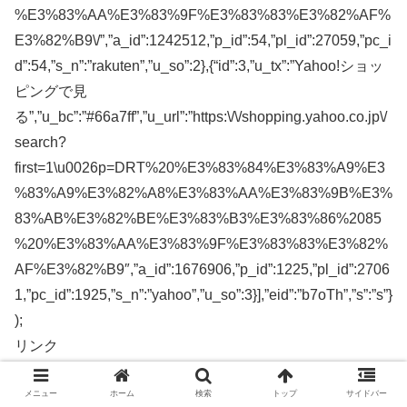
%E3%83%AA%E3%83%9F%E3%83%83%E3%82%AF%
E3%82%B9\/”,”a_id”:1242512,”p_id”:54,”pl_id”:27059,”pc_i
d”:54,”s_n”:”rakuten”,”u_so”:2},{“id”:3,”u_tx”:”Yahoo!ショッ
ピングで見
る”,”u_bc”:”#66a7ff”,”u_url”:”https:\/\/shopping.yahoo.co.jp\/
search?
first=1\u0026p=DRT%20%E3%83%84%E3%83%A9%E3
%83%A9%E3%82%A8%E3%83%AA%E3%83%9B%E3%
83%AB%E3%82%BE%E3%83%B3%E3%83%86%2085
%20%E3%83%AA%E3%83%9F%E3%83%83%E3%82%
AF%E3%82%B9″,”a_id”:1676906,”p_id”:1225,”pl_id”:2706
1,”pc_id”:1925,”s_n”:”yahoo”,”u_so”:3}],”eid”:”b7oTh”,”s”:”s”}
);
リンク
メニュー
ホーム
検索
トップ
サイドバー
2021年 DRT 70リミックス 70remixの出