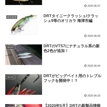
2020.06.07
DRTタイニークラッシュ/クラッ
オリカラ
シュ9等のオリカラ 海津市編
2020.06.05
DRTのVTS7にナチュラル系の新
NEWS
色2色が追加！
2020.06.04
DRTがビッグベイト用のトレブル
NEWS
フックを開発中！？
2020.06.03
【2020年5月】DRTの新製品情報
NEWS