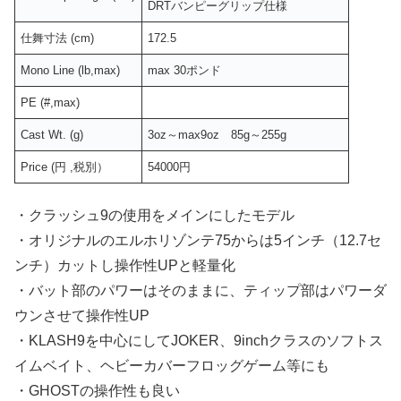
DRTバンピーグリップ仕様
仕舞寸法 (cm)
172.5
Mono Line (lb,max)
max 30ポンド
PE (#,max)
Cast Wt. (g)
3oz～max9oz 85g～255g
Price (円 ,税別）
54000円
・クラッシュ9の使用をメインにしたモデル
・オリジナルのエルホリゾンテ75からは5インチ（12.7セ
ンチ）カットし操作性UPと軽量化
・バット部のパワーはそのままに、ティップ部はパワーダ
ウンさせて操作性UP
・KLASH9を中心にしてJOKER、9inchクラスのソフトス
イムベイト、ヘビーカバーフロッグゲーム等にも
・GHOSTの操作性も良い