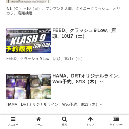
4/1（金）～10（日）、ブンブン各店舗、タイニークラッシュ オリ
カラ、店頭抽選
FEED、クラッシュ９Low、店
販売情報・イベント情報
頭、10/17（土）
FEED、クラッシュ９Low、店頭、10/17（土）
HAMA、DRTオリジナルライン、
販売情報・イベント情報
Web予約、8/13（木）～
HAMA、DRTオリジナルライン、Web予約、8/13（木）～
Villagedoor、klash GHOST、店
販売情報・イベント情報
メニュー
ホーム
検索
トップ
サイドバー
頭抽選、7/31（金）～8/2（日）