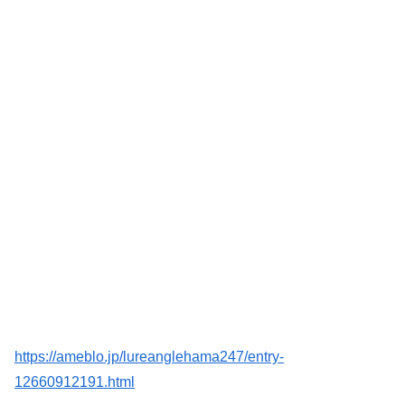
https://ameblo.jp/lureanglehama247/entry-
12660912191.html