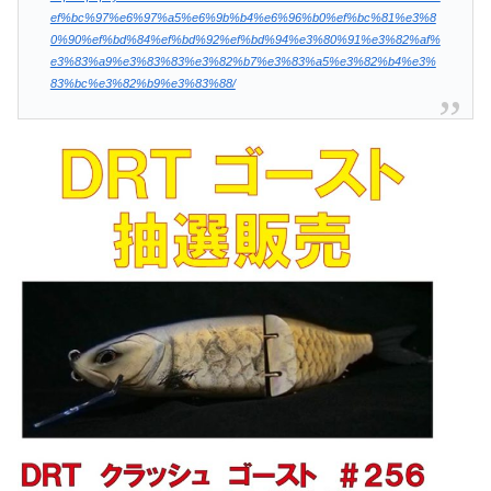
ef%bc%97%e6%97%a5%e6%9b%b4%e6%96%b0%ef%bc%81%e3%8
0%90%ef%bd%84%ef%bd%92%ef%bd%94%e3%80%91%e3%82%af%
e3%83%a9%e3%83%83%e3%82%b7%e3%83%a5%e3%82%b4%e3%
83%bc%e3%82%b9%e3%83%88/