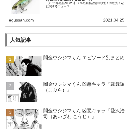
【2021年最新NEWS】DRTの新製品情報や近々の販売予定
に関するニュース
egussan.com
2021.04.25
人気記事
闇金ウシジマくん エピソード別まとめ
闇金ウシジマくん 凶悪キャラ『鼓舞羅
（こぶら）』
闇金ウシジマくん 凶悪キャラ『愛沢浩
司（あいざわ こうじ）』