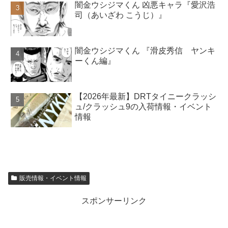
闇金ウシジマくん 凶悪キャラ『愛沢浩
司（あいざわ こうじ）』
闇金ウシジマくん 『滑皮秀信 ヤンキ
ーくん編』
【2026年最新】DRTタイニークラッシ
ュ/クラッシュ9の入荷情報・イベント
情報
販売情報・イベント情報
スポンサーリンク