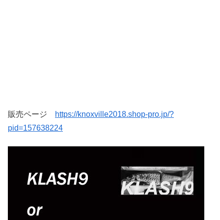
販売ページ
https://knoxville2018.shop-pro.jp/?
pid=157638224