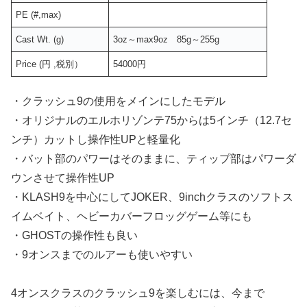
PE (#,max)
Cast Wt. (g)
3oz～max9oz 85g～255g
Price (円 ,税別）
54000円
・クラッシュ9の使用をメインにしたモデル
・オリジナルのエルホリゾンテ75からは5インチ（12.7セ
ンチ）カットし操作性UPと軽量化
・バット部のパワーはそのままに、ティップ部はパワーダ
ウンさせて操作性UP
・KLASH9を中心にしてJOKER、9inchクラスのソフトス
イムベイト、ヘビーカバーフロッグゲーム等にも
・GHOSTの操作性も良い
・9オンスまでのルアーも使いやすい
4オンスクラスのクラッシュ9を楽しむには、今まで