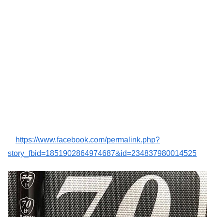
https://www.facebook.com/permalink.php?
story_fbid=1851902864974687&id=234837980014525