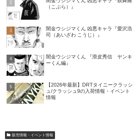
闇金ウシジマくん 凶悪キャラ『鼓舞羅
（こぶら）』
闇金ウシジマくん 凶悪キャラ『愛沢浩
司（あいざわ こうじ）』
闇金ウシジマくん 『滑皮秀信 ヤンキ
ーくん編』
【2026年最新】DRTタイニークラッシ
ュ/クラッシュ9の入荷情報・イベント
情報
販売情報・イベント情報