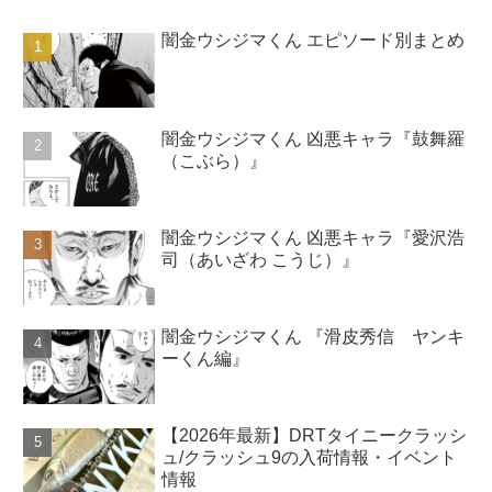
闇金ウシジマくん エピソード別まとめ
闇金ウシジマくん 凶悪キャラ『鼓舞羅
（こぶら）』
闇金ウシジマくん 凶悪キャラ『愛沢浩
司（あいざわ こうじ）』
闇金ウシジマくん 『滑皮秀信 ヤンキ
ーくん編』
【2026年最新】DRTタイニークラッシ
ュ/クラッシュ9の入荷情報・イベント
情報