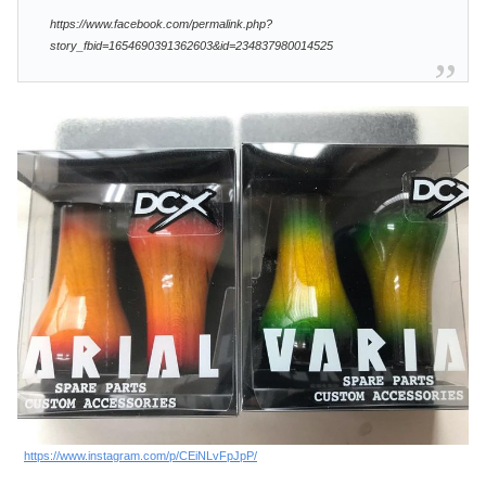
https://www.facebook.com/permalink.php?
story_fbid=1654690391362603&id=234837980014525
https://www.instagram.com/p/CEiNLvFpJpP/