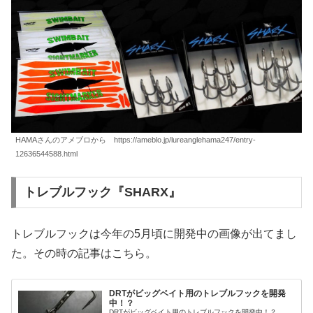
HAMAさんのアメブロから https://ameblo.jp/lureanglehama247/entry-
12636544588.html
トレブルフック『SHARX』
トレブルフックは今年の5月頃に開発中の画像が出てまし
た。その時の記事はこちら。
DRTがビッグベイト用のトレブルフックを開発
中！？
DRTがビッグベイト用のトレブルフックを開発中！？