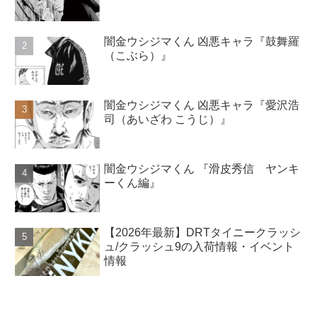
闇金ウシジマくん 凶悪キャラ『鼓舞羅
（こぶら）』
闇金ウシジマくん 凶悪キャラ『愛沢浩
司（あいざわ こうじ）』
闇金ウシジマくん 『滑皮秀信 ヤンキ
ーくん編』
【2026年最新】DRTタイニークラッシ
ュ/クラッシュ9の入荷情報・イベント
情報