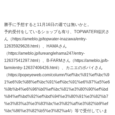
勝手に予想すると11月16日の週では無いかと。
予約受付をしているショップも有り、TOPWATER稲沢さ
ん（https://ameblo.jp/topwater-inazawa/entry-
12635929628.html）、HAMAさん
（https://ameblo.jp/lureanglehama247/entry-
12637541297.html）、B-FARMさん（https://ameblo.jp/b-
farm/entry-12637406426.html）、カニエのポパイさん
（https://popeyeweb.com/column/%ef%bc%91%ef%bc%9
1%e6%9c%88%ef%bc%91%ef%bc%91%e6%97%a5%e6
%9b%b4%e6%96%b0%ef%bc%81%e3%80%90%ef%bd
%84%ef%bd%92%ef%bd%94%e3%80%91%e3%82%b7
%e3%83%a3%e3%83%bc%e3%82%af%e3%82%b9%ef
%bc%86%e3%82%b5%e3%82%a4/）等で受付していま