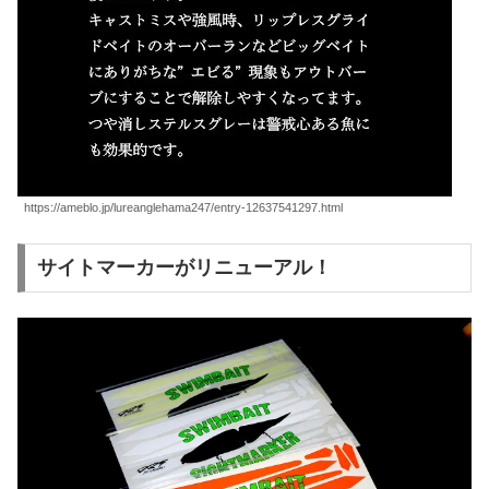
https://ameblo.jp/lureanglehama247/entry-12637541297.html
サイトマーカーがリニューアル！