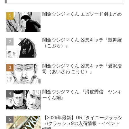
闇金ウシジマくん エピソード別まとめ
闇金ウシジマくん 凶悪キャラ『鼓舞羅
（こぶら）』
闇金ウシジマくん 凶悪キャラ『愛沢浩
司（あいざわ こうじ）』
闇金ウシジマくん 『滑皮秀信 ヤンキ
ーくん編』
【2026年最新】DRTタイニークラッシ
ュ/クラッシュ9の入荷情報・イベント