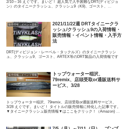
2/10～16 えぐです。まいど！ 超人気で入手困難なDRT(ディビジョ
ン）のタイニークラッシュ、クラッシュ9（K9)、ゴースト、
ARTEX、PULSE等など・・・ 私がキ...
2021/11/22週 DRTタイニークラ
販売情報・イベント情報
ッシュ/クラッシュ9の入荷情報・
販売情報・イベント情報・入手方
法
DRT(ディビジョン・レーベル・タックルズ）のタイニークラッシ
ュ、クラッシュ9、ゴースト、ARTEX等のDRT製品の入荷情報です
トップウォーター稲沢、
販売情報・イベント情報
79remix、店頭受取or通販送料サ
ービス、3/28
トップウォーター稲沢、79remix、店頭受取or通販送料サービス、
3/28 えぐです。まいど！ タイトルの販売情報に特化した記事です。
▼タイニークラッシュ販売情報▼はここをクリック！（Amazon) ▼
タイニークラッシュ販売情報▼はここ...
7/5（月）～7/11（日）、ブンブ