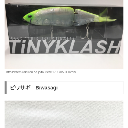
https://item.rakuten.co.jp/fourier/117-170501-02ah/
ビワサギ Biwasagi