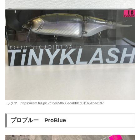
ラクマ https://item.fril.jp/17cfde658635acabfdcd311651bae197
プロブルー ProBlue