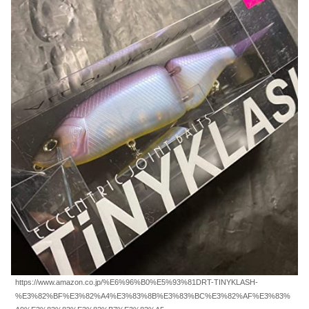
https://www.amazon.co.jp/%E6%96%B0%E5%93%81DRT-TINYKLASH-
%E3%82%BF%E3%82%A4%E3%83%8B%E3%83%BC%E3%82%AF%E3%83%