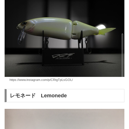
https://www.instagram.com/p/CRtgTpLsGOL/
レモネード Lemonede