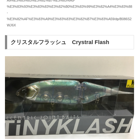
A9%E3%83%83%E3%82%B7%E3%83%A5-
%E3%83%93%E3%83%83%E3%82%B0%E3%83%99%E3%82%A4%E3%83%88
-
%E3%82%AF%E3%83%A9%E3%83%83%E3%82%B7%E3%83%A59/dp/B086S2
WJ6X
クリスタルフラッシュ Crystral Flash