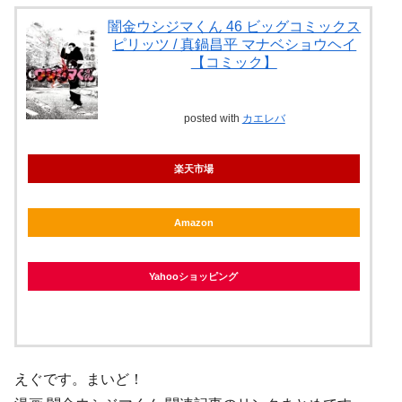
闇金ウシジマくん 46 ビッグコミックス
ピリッツ / 真鍋昌平 マナベショウヘイ
【コミック】
posted with
カエレバ
楽天市場
Amazon
Yahooショッピング
えぐです。まいど！