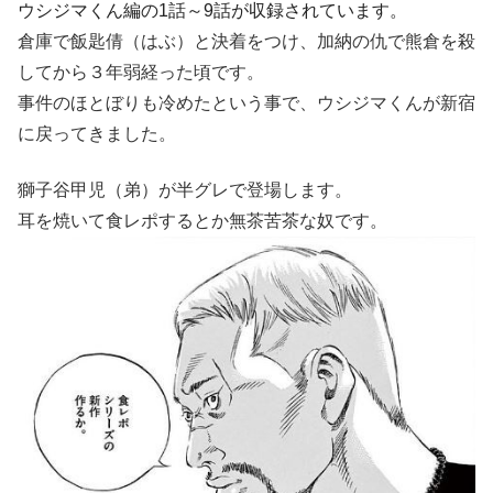
ウシジマくん編の1話～9話が収録されています。
倉庫で飯匙倩（はぶ）と決着をつけ、加納の仇で熊倉を殺
してから３年弱経った頃です。
事件のほとぼりも冷めたという事で、ウシジマくんが新宿
に戻ってきました。
獅子谷甲児（弟）が半グレで登場します。
耳を焼いて食レポするとか無茶苦茶な奴です。