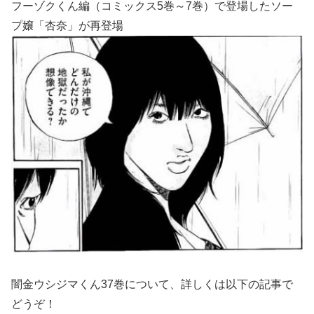
フーゾクくん編（コミックス5巻～7巻）で登場したソー
プ嬢「杏奈」が再登場
闇金ウシジマくん37巻について、詳しくは以下の記事で
どうぞ！