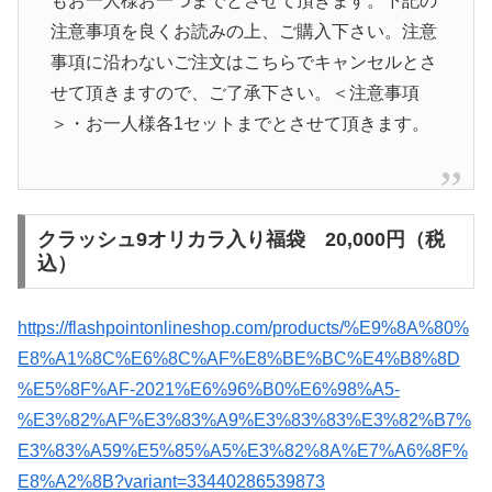
もお一人様お一つまでとさせて頂きます。下記の
注意事項を良くお読みの上、ご購入下さい。注意
事項に沿わないご注文はこちらでキャンセルとさ
せて頂きますので、ご了承下さい。＜注意事項
＞・お一人様各1セットまでとさせて頂きます。
クラッシュ9オリカラ入り福袋 20,000円（税
込）
https://flashpointonlineshop.com/products/%E9%8A%80%
E8%A1%8C%E6%8C%AF%E8%BE%BC%E4%B8%8D
%E5%8F%AF-2021%E6%96%B0%E6%98%A5-
%E3%82%AF%E3%83%A9%E3%83%83%E3%82%B7%
E3%83%A59%E5%85%A5%E3%82%8A%E7%A6%8F%
E8%A2%8B?variant=33440286539873