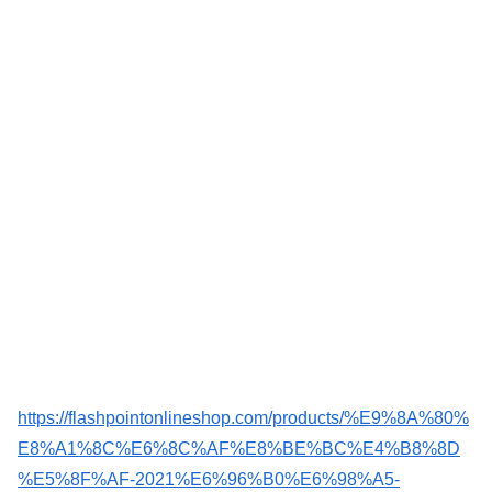
https://flashpointonlineshop.com/products/%E9%8A%80%
E8%A1%8C%E6%8C%AF%E8%BE%BC%E4%B8%8D
%E5%8F%AF-2021%E6%96%B0%E6%98%A5-