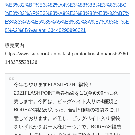
%E3%82%BF%E3%82%A4%E3%83%8B%E3%83%BC
%E3%82%AF%E3%83%A9%E3%83%83%E3%82%B7%
E3%83%A5%E5%85%A5%E3%82%8A%E7%A6%8F%E
8%A2%8B?variant=33440290996321
販売案内
https://www.facebook.com/flashpointonlineshop/posts/260
143375528126
今年もやりますFLASHPOINT福袋！
2021FLASHPOINT新春福袋を1/1(金)0:00〜に発
売します。今回は、ビッグベイト入りの4種類と
BOREAS製品が入った、合計5種類の福袋をご用
意しております。※但し、ビッグベイト入り福袋
をいずれかをお一人様お一つまで、BOREAS福袋