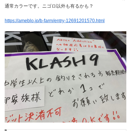
通常カラーです。ニゴロ以外も有るかも？
https://ameblo.jp/b-farm/entry-12691201570.html