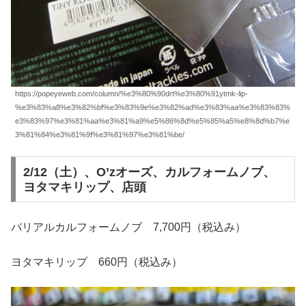
https://popeyeweb.com/column/%e3%80%90drt%e3%80%91ytmk-lip-
%e3%83%a8%e3%82%bf%e3%83%9e%e3%82%ad%e3%83%aa%e3%83%83%
e3%83%97%e3%81%aa%e3%81%a9%e5%86%8d%e5%85%a5%e8%8d%b7%e
3%81%84%e3%81%9f%e3%81%97%e3%81%be/
2/12（土）、O’zオーズ、カルフォームノブ、
ヨタマキリップ、店頭
バリアルカルフォームノブ 7,700円（税込み）
ヨタマキリップ 660円（税込み）