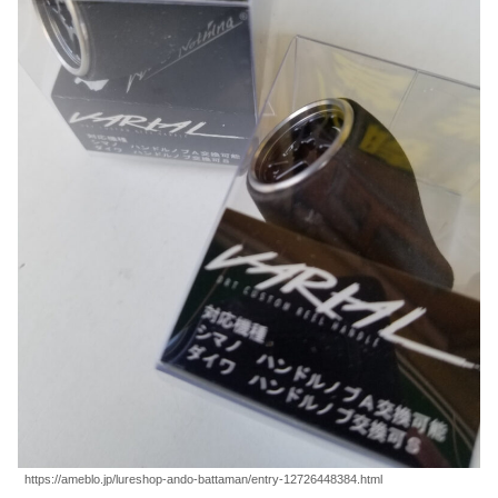
https://ameblo.jp/lureshop-ando-battaman/entry-12726448384.html