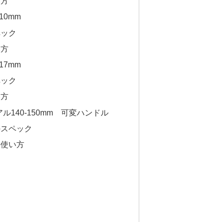
い方
10mm
ペック
い方
17mm
ペック
い方
バリアル140-150mm 可変ハンドル
mのスペック
の使い方