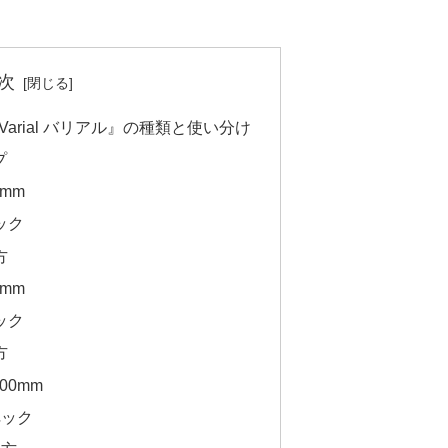
次
Varial バリアル』の種類と使い分け
プ
7mm
ック
方
5mm
ック
方
100mm
ペック