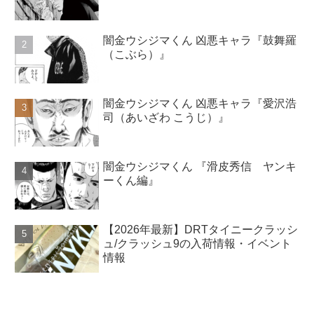
闇金ウシジマくん 凶悪キャラ『鼓舞羅
（こぶら）』
闇金ウシジマくん 凶悪キャラ『愛沢浩
司（あいざわ こうじ）』
闇金ウシジマくん 『滑皮秀信 ヤンキ
ーくん編』
【2026年最新】DRTタイニークラッシ
ュ/クラッシュ9の入荷情報・イベント
情報