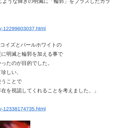
じような輝きの明滅に「輪郭」をプラスしたカラ
try-12299603037.html
ーコイズとパールホワイトの
更に明滅と輪郭を加える事で
かったのが目的でした。
て珍しい、
使うことで
存在を視認してくれることを考えました。」
try-12338174735.html