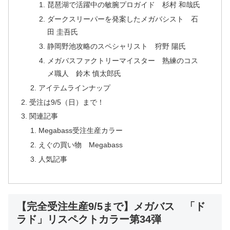
琵琶湖で活躍中の敏腕プロガイド 杉村 和哉氏
ダークスリーパーを発案したメガバシスト 石
田 圭吾氏
静岡野池攻略のスペシャリスト 狩野 陽氏
メガバスファクトリーマイスター 熟練のコス
メ職人 鈴木 慎太郎氏
アイテムラインナップ
受注は9/5（日）まで！
関連記事
Megabass受注生産カラー
えぐの買い物 Megabass
人気記事
【完全受注生産9/5まで】メガバス 「ド
ラド」リスペクトカラー第34弾