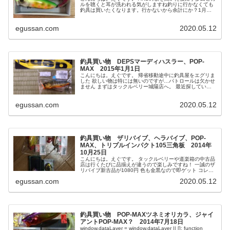
ルを聴くと耳が洗われる気がしますね釣りに行かなくても
釣具は買いたくなります。行かないから余計にか？1月は
ペンシルとポッパーを買いました。2月の一発目の買い物
は、メガバスのバルサマックス...
egussan.com
2020.05.12
釣具買い物 DEPSマーディハスラー、POP-
MAX 2015年1月1日
こんにちは。えぐです。 帰省移動途中に釣具屋をエグリま
した 欲しい物は特には無いのですが…パトロールは欠かせ
ません まずはタックルベリー城陽店へ。 最近探している
のは、マーディハスラー、ポップMAX、パルスコッド、バ
ルサMAXロング、いずれ...
egussan.com
2020.05.12
釣具買い物 ザリバイブ、ヘラバイブ、POP-
MAX、トリプルインパクト105三角板 2014年
10月25日
こんにちは。えぐです。 タックルベリーや道楽箱の中古品
店は行くたびに品揃えが違うので楽しみですね！ 一誠のザ
リバイブ新古品が1080円 色も金黒なので即ゲット コレは
気になってたアイテムなので嬉しい 常吉ヘラバイブの新品
egussan.com
2020.05.12
正規品も864円 こ...
釣具買い物 POP-MAXツネミオリカラ、ジャイ
アントPOP-MAX？ 2014年7月18日
window.dataLayer = window.dataLayer || []; function