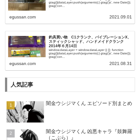
gtag(){dataLayer.push(arguments);} gtag('js', new Date());
gtag('con...
egussan.com
2021.09.01
釣具買い物 C1クランク、バイブレーションX、
スティックシャッド、ハンドメイドクランク
2014年６月14日
window.dataLayer = window.dataLayer || []; function
gtag(){dataLayer.push(arguments);} gtag('js', new Date());
gtag('con...
egussan.com
2021.08.31
人気記事
闇金ウシジマくん エピソード別まとめ
闇金ウシジマくん 凶悪キャラ『鼓舞羅
（こぶら）』