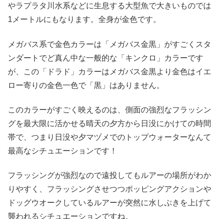
やラプラタ川水系などに生息する大型魚で大きいものでは
1メートルにもなります。全身が金色です。
メガバス系で金色カラーは「メガバス金黒」がすごくスタ
ンダートでど真ん中な一般的な「キンクロ」カラーです
が、この「ドラド」カラーはメガバス金黒より金色はイエ
ロー寄りの金色一色で「黒」はありません。
このカラーがすごく映えるのは、側面の強烈なフラッシン
グを最大限に活かせる晴天の夕方から日没にかけての時間
帯で、つまり日没や夕マヅメでのトップウォーターなんて
最高なシチュエーションです！
フラッシングが強烈なので遠投してもルアーの場所がわか
りやすく、フラッシングさせつつポッピングアクションや
ドッグウオークしているルアーが突然に水しぶきを上げて
襲われるシチュエーションですね。