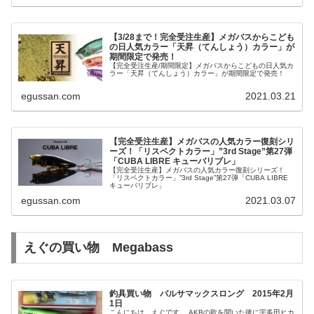
【3/28まで！完全受注生産】メガバスからこども
の日人気カラー「天昇（てんしょう）カラー」が
期間限定で発売！
【完全受注生産/期間限定】メガバスからこどもの日人気カ
ラー「天昇（てんしょう）カラー」が期間限定で発売！
egussan.com
2021.03.21
【完全受注生産】メガバスの人気カラー復刻シリ
ーズ！「リスペクトカラー」”3rd Stage”第27弾
「CUBA LIBRE キューバリブレ」
【完全受注生産】メガバスの人気カラー復刻シリーズ！
「リスペクトカラー」”3rd Stage”第27弾「CUBA LIBRE
キューバリブレ」
egussan.com
2021.03.07
えぐの買い物 Megabass
釣具買い物 バルサマックスロング 2015年2月
1日
こんにちは。えぐです。 AKBの歌を聞いた後に宇多田ヒカ