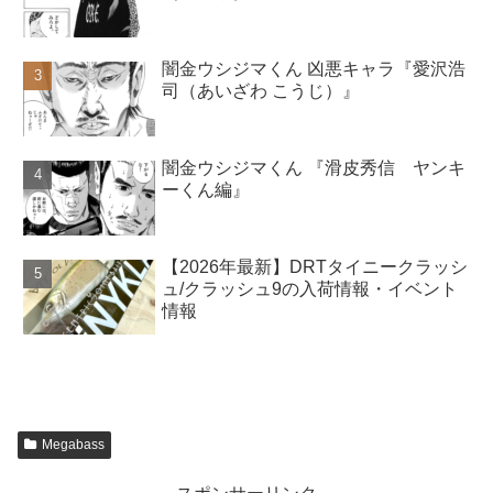
闇金ウシジマくん 凶悪キャラ『愛沢浩
司（あいざわ こうじ）』
闇金ウシジマくん 『滑皮秀信 ヤンキ
ーくん編』
【2026年最新】DRTタイニークラッシ
ュ/クラッシュ9の入荷情報・イベント
情報
Megabass